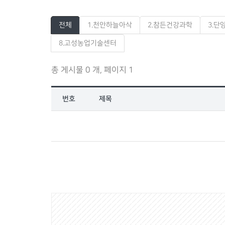
전체
1.천안하늘아삭
2.참든건강과학
3.
8.고성농업기술센터
총 게시물 0 개, 페이지 1
번호
제목
게
시