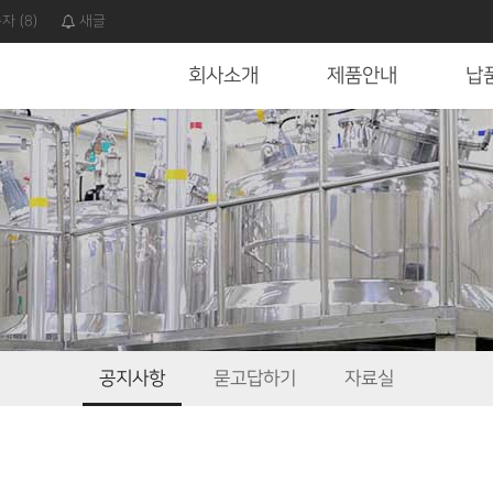
속자
(8)
새글
회사소개
제품안내
납
공지사항
묻고답하기
자료실