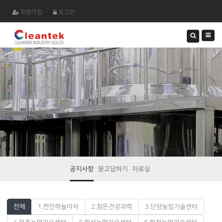
회원가입
로그인
검
색
하
기
공지사항
묻고답하기
자료실
전체
1.천안하늘아삭
2.참든건강과학
3.단양농업기술센터