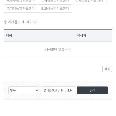
4.무주농업기술센터
5.화성농업기술센터
6.화천농업기술센터
7.거제농업기술센터
8.고성농업기술센터
총 게시물 0 개, 페이지 1
제목
작성자
게시물이 없습니다.
목록
게
검
검
시
색
색
물
대
어
검
상
색