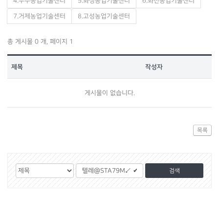
4.무주농업기술센터
5.화성농업기술센터
6.화천농업기술센터
7.거제농업기술센터
8.고성농업기술센터
총 게시물 0 개, 페이지 1
제목
작성자
게시물이 없습니다.
목록
게
검
검
시
색
색
물
대
어
검
상
색