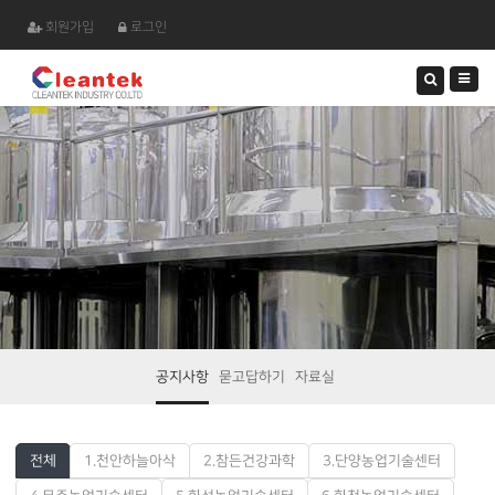
회원가입
로그인
검
색
하
기
공지사항
묻고답하기
자료실
전체
1.천안하늘아삭
2.참든건강과학
3.단양농업기술센터