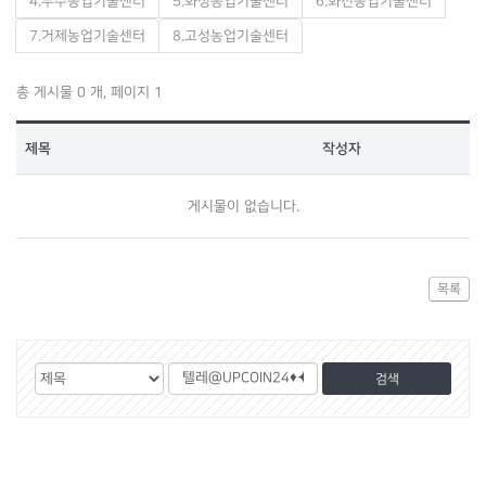
4.무주농업기술센터
5.화성농업기술센터
6.화천농업기술센터
7.거제농업기술센터
8.고성농업기술센터
총 게시물 0 개, 페이지 1
제목
작성자
게시물이 없습니다.
목록
게
검
검
시
색
색
물
대
어
검
상
색