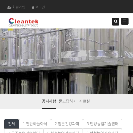
회원가입
로그인
검
색
하
기
공지사항
묻고답하기
자료실
전체
1.천안하늘아삭
2.참든건강과학
3.단양농업기술센터