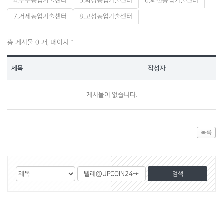
4.무주농업기술센터
5.화성농업기술센터
6.화천농업기술센터
7.거제농업기술센터
8.고성농업기술센터
총 게시물 0 개, 페이지 1
제목
작성자
게시물이 없습니다.
목록
게
검
검
시
색
색
물
대
어
검
상
색