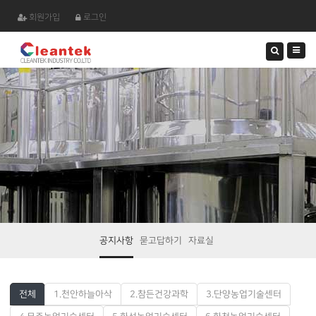
회원가입
로그인
검
색
하
기
공지사항
묻고답하기
자료실
전체
1.천안하늘아삭
2.참든건강과학
3.단양농업기술센터