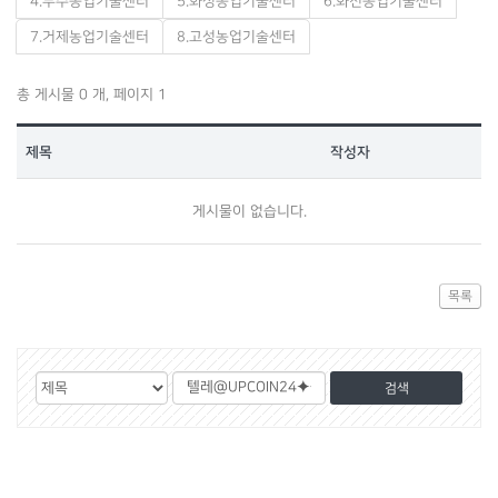
4.무주농업기술센터
5.화성농업기술센터
6.화천농업기술센터
7.거제농업기술센터
8.고성농업기술센터
총 게시물 0 개, 페이지 1
제목
작성자
게시물이 없습니다.
목록
게
검
검
시
색
색
물
대
어
검
상
색