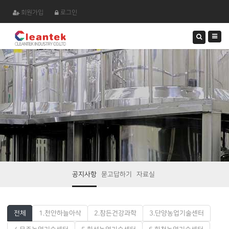
회원가입
로그인
검
색
하
기
공지사항
묻고답하기
자료실
전체
1.천안하늘아삭
2.참든건강과학
3.단양농업기술센터