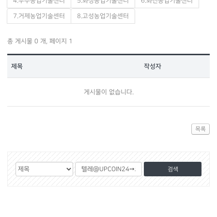
4.무주농업기술센터
5.화성농업기술센터
6.화천농업기술센터
7.거제농업기술센터
8.고성농업기술센터
총 게시물 0 개, 페이지 1
제목
작성자
게시물이 없습니다.
목록
게
검
검
시
색
색
물
대
어
검
상
색