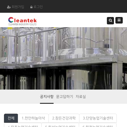
회원가입
로그인
검
색
하
기
공지사항
묻고답하기
자료실
전체
1.천안하늘아삭
2.참든건강과학
3.단양농업기술센터