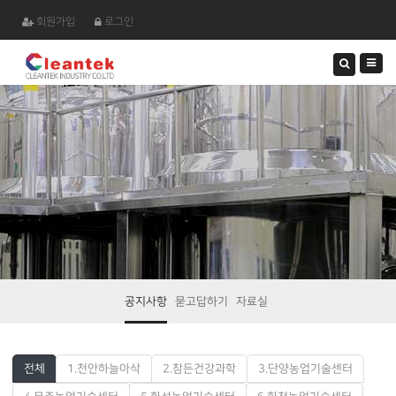
회원가입
로그인
검
색
하
기
공지사항
묻고답하기
자료실
전체
1.천안하늘아삭
2.참든건강과학
3.단양농업기술센터