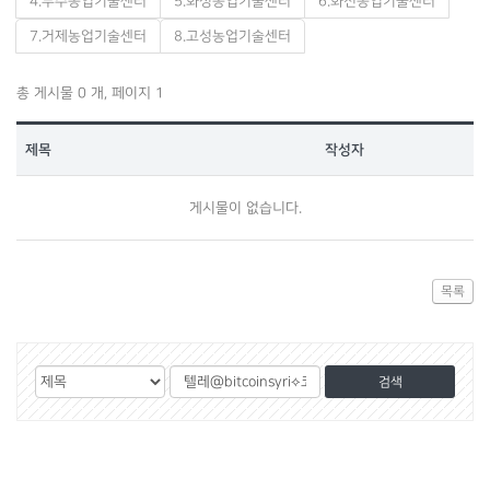
4.무주농업기술센터
5.화성농업기술센터
6.화천농업기술센터
7.거제농업기술센터
8.고성농업기술센터
총 게시물 0 개, 페이지 1
제목
작성자
게시물이 없습니다.
목록
게
검
검
시
색
색
물
대
어
검
상
색