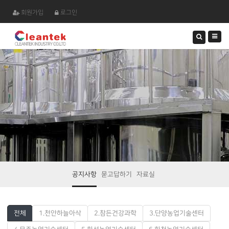
회원가입
로그인
검
색
하
기
공지사항
묻고답하기
자료실
전체
1.천안하늘아삭
2.참든건강과학
3.단양농업기술센터