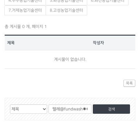
4.무주농업기술센터
5.화성농업기술센터
6.화천농업기술센터
7.거제농업기술센터
8.고성농업기술센터
총 게시물 0 개, 페이지 1
제목
작성자
게시물이 없습니다.
목록
게
검
검
시
색
색
물
대
어
검
상
색