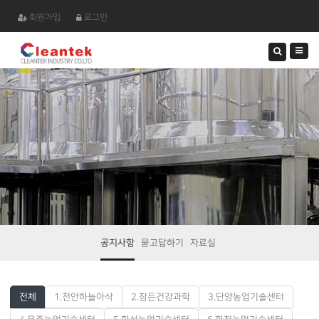
회원가입
로그인
검
색
하
기
공지사항
묻고답하기
자료실
전체
1.천안하늘아삭
2.참든건강과학
3.단양농업기술센터