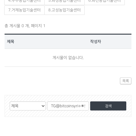
4.무주농업기술센터
5.화성농업기술센터
6.화천농업기술센터
7.거제농업기술센터
8.고성농업기술센터
총 게시물 0 개, 페이지 1
제목
작성자
게시물이 없습니다.
목록
게
검
검
시
색
색
물
대
어
검
상
색