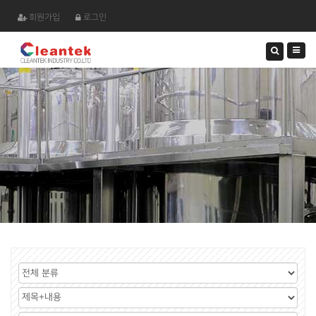
회원가입
로그인
검
색
하
기
게
시
검
판
색