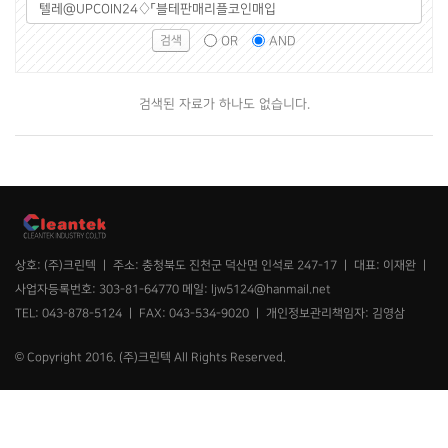
그
검
조
룹
색
건
OR
AND
선
어
택
필
수
검색된 자료가 하나도 없습니다.
상호: (주)크린텍 ㅣ 주소: 충청북도 진천군 덕산면 인석로 247-17 ㅣ 대표: 이재완 ㅣ
사업자등록번호: 303-81-64770 메일: ljw5124@hanmail.net
TEL: 043-878-5124 ㅣ FAX: 043-534-9020 ㅣ 개인정보관리책임자: 김영삼
© Copyright 2016. (주)크린텍 All Rights Reserved.