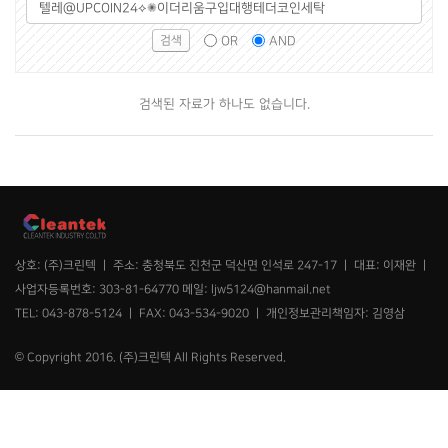
그
검
조
룹
색
건
OR
AND
선
어
택
필
수
검색된 자료가 하나도 없습니다.
상호: (주)크린텍 ㅣ 주소: 충청북도 진천군 덕산면 인석로 247-17 ㅣ 대표: 이재완 ㅣ
사업자등록번호: 303-81-64770 메일: ljw5124@hanmail.net
TEL: 043-878-5124 ㅣ FAX: 043-534-9020 ㅣ 개인정보관리책임자: 김영삼
© Copyright 2016. (주)크린텍 All Rights Reserved.