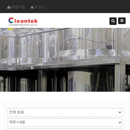
회원가입
로그인
검
색
하
기
게
시
검
판
색