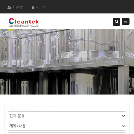
회원가입
로그인
검
색
하
기
게
시
검
판
색