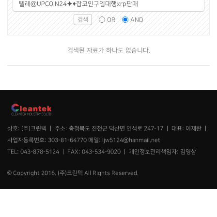
그
검
조
룹
색
건
OR
AND
선
어
택
필
수
검색된 자료가 하나도 없습니다.
상호: (주)크린텍 ㅣ 주소: 충청북도 진천군 덕산면 인석로 247-17 ㅣ 대표: 이재완 ㅣ
사업자등록번호: 303-81-64770 메일: ljw5124@hanmail.net
TEL: 043-878-5124 ㅣ FAX: 043-534-9020 ㅣ 개인정보관리책임자: 김영삼
© Copyright 2016. (주)크린텍 All Rights Reserved.