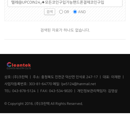
그
검
조
룹
색
건
OR
AND
선
어
택
필
수
검색된 자료가 하나도 없습니다.
상호: (주)크린텍 ㅣ 주소: 충청북도 진천군 덕산면 인석로 247-17 ㅣ 대표: 이재완 ㅣ
사업자등록번호: 303-81-64770 메일: ljw5124@hanmail.net
TEL: 043-878-5124 ㅣ FAX: 043-534-9020 ㅣ 개인정보관리책임자: 김영삼
© Copyright 2016. (주)크린텍 All Rights Reserved.