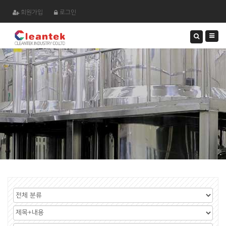
회원가입
로그인
검
색
하
기
게
시
검
판
색