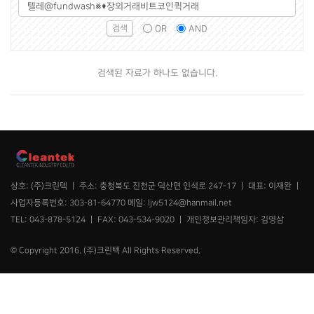
그
검
조
룹
색
건
OR
AND
선
어
택
필
수
검색된 자료가 하나도 없습니다.
상호: (주)크린텍 ㅣ 주소: 충청북도 진천군 덕산면 인석로 247-17 ㅣ 대표: 이재완 ㅣ
사업자등록번호: 303-81-64770 메일: ljw5124@hanmail.net
TEL: 043-878-5124 ㅣ FAX: 043-534-9020 ㅣ 개인정보관리책임자: 김영삼
© Copyright 2016. (주)크린텍 All Rights Reserved.