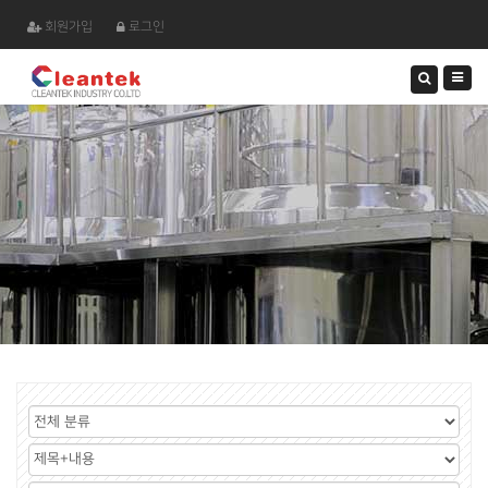
회원가입
로그인
검
색
하
기
게
시
검
판
색